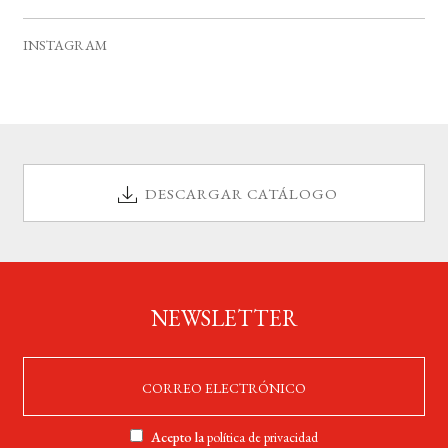
v
s
s
s
s
s
s
s
e
INSTAGRAM
n
t
o
s
DESCARGAR CATÁLOGO
NEWSLETTER
Acepto la
política de privacidad