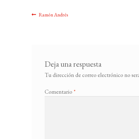
Navegación
Anterior:
Ramón Andrés
de
entradas
Deja una respuesta
Tu dirección de correo electrónico no ser
Comentario
*