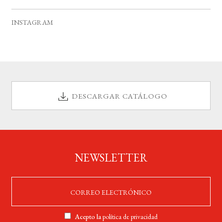
v
s
s
s
s
s
s
s
e
INSTAGRAM
n
t
o
s
DESCARGAR CATÁLOGO
NEWSLETTER
Acepto la
política de privacidad