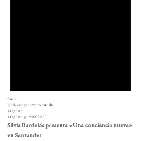
Aviso
No hay ningún evento este día.
14 agosto
14 agosto @ 19:00
-
20:00
Silvia Bardelás presenta «Una conciencia nueva»
en Santander