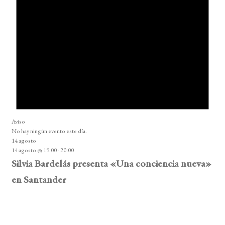
Aviso
No hay ningún evento este día.
14 agosto
14 agosto @ 19:00
-
20:00
Silvia Bardelás presenta «Una conciencia nueva»
en Santander