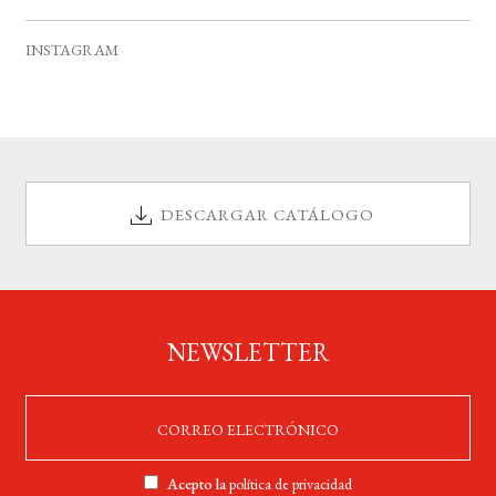
v
s
s
s
s
s
s
s
e
INSTAGRAM
n
t
o
s
DESCARGAR CATÁLOGO
NEWSLETTER
Acepto la
política de privacidad