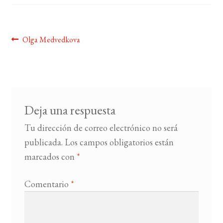
BUSCAR
Navegación
Anterior:
Olga Medvedkova
LISTA DE LIBROS
de
entradas
Deja una respuesta
Tu dirección de correo electrónico no será
publicada.
Los campos obligatorios están
marcados con
*
Comentario
*