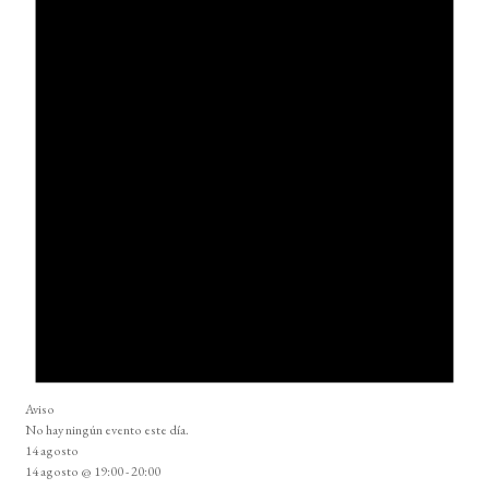
Aviso
No hay ningún evento este día.
14 agosto
14 agosto @ 19:00
-
20:00