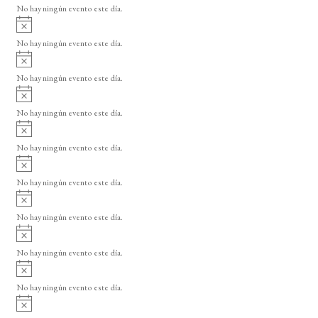
o
No hay ningún evento este día.
i
A
s
v
o
No hay ningún evento este día.
i
A
s
v
o
No hay ningún evento este día.
i
A
s
v
o
No hay ningún evento este día.
i
A
s
v
o
No hay ningún evento este día.
i
A
s
v
o
No hay ningún evento este día.
i
A
s
v
o
No hay ningún evento este día.
i
A
s
v
o
No hay ningún evento este día.
i
A
s
v
o
No hay ningún evento este día.
i
A
s
v