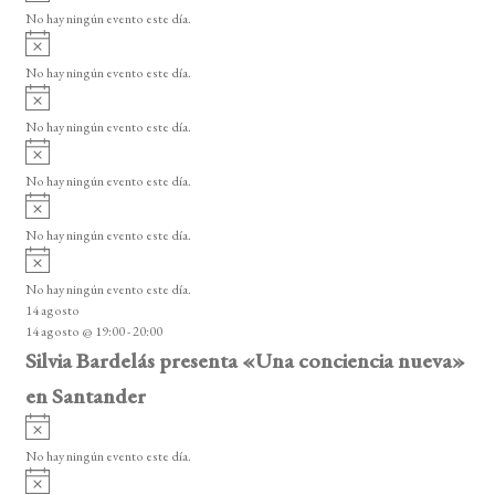
v
v
o
No hay ningún evento este día.
i
e
A
s
v
n
o
No hay ningún evento este día.
i
A
t
s
v
o
No hay ningún evento este día.
o
i
A
s
s
v
o
No hay ningún evento este día.
i
A
s
v
o
No hay ningún evento este día.
i
A
s
v
o
No hay ningún evento este día.
i
14 agosto
s
14 agosto @ 19:00
-
20:00
o
Silvia Bardelás presenta «Una conciencia nueva»
en Santander
A
v
No hay ningún evento este día.
i
A
s