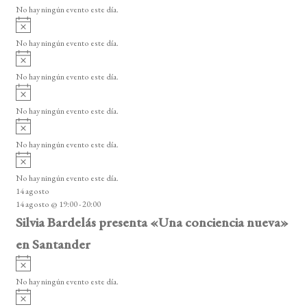
v
o
No hay ningún evento este día.
i
A
s
v
o
No hay ningún evento este día.
i
A
s
v
o
No hay ningún evento este día.
i
A
s
v
o
No hay ningún evento este día.
i
A
s
v
o
No hay ningún evento este día.
i
A
s
v
o
No hay ningún evento este día.
i
14 agosto
s
14 agosto @ 19:00
-
20:00
o
Silvia Bardelás presenta «Una conciencia nueva»
en Santander
A
v
No hay ningún evento este día.
i
A
s
v