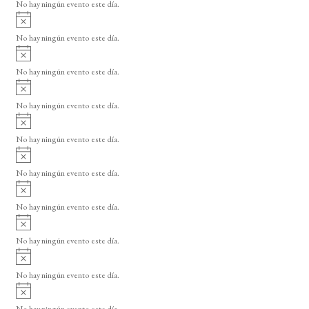
o
No hay ningún evento este día.
i
A
s
v
o
No hay ningún evento este día.
i
A
s
v
o
No hay ningún evento este día.
i
A
s
v
o
No hay ningún evento este día.
i
A
s
v
o
No hay ningún evento este día.
i
A
s
v
o
No hay ningún evento este día.
i
A
s
v
o
No hay ningún evento este día.
i
A
s
v
o
No hay ningún evento este día.
i
A
s
v
o
No hay ningún evento este día.
i
A
s
v
o
No hay ningún evento este día.