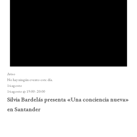
Aviso
No hay ningún evento este día.
14 agosto
14 agosto @ 19:00
-
20:00
Silvia Bardelás presenta «Una conciencia nueva»
en Santander