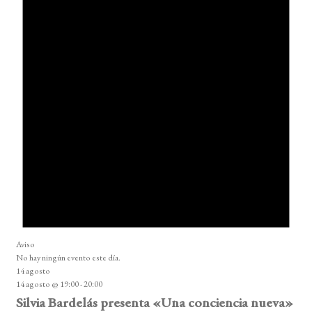
Aviso
No hay ningún evento este día.
14 agosto
14 agosto @ 19:00
-
20:00
Silvia Bardelás presenta «Una conciencia nueva»