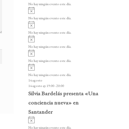
v
v
o
No hay ningún evento este día.
i
e
A
s
v
n
o
No hay ningún evento este día.
i
A
t
s
v
o
No hay ningún evento este día.
o
i
A
s
s
v
o
No hay ningún evento este día.
i
A
s
v
o
No hay ningún evento este día.
i
A
s
v
o
No hay ningún evento este día.
i
14 agosto
s
14 agosto @ 19:00
-
20:00
o
Silvia Bardelás presenta «Una
conciencia nueva» en
Santander
A
v
No hay ningún evento este día.