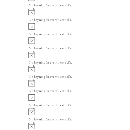
v
o
No hay ningún evento este día.
i
A
s
v
o
No hay ningún evento este día.
i
A
s
v
o
No hay ningún evento este día.
i
A
s
v
o
No hay ningún evento este día.
i
A
s
v
o
No hay ningún evento este día.
i
A
s
v
o
No hay ningún evento este día.
i
A
s
v
o
No hay ningún evento este día.
i
A
s
v
o
No hay ningún evento este día.
i
A
s
v
o
No hay ningún evento este día.
i
A
s