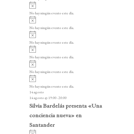
i
A
s
v
o
No hay ningún evento este día.
i
A
s
v
o
No hay ningún evento este día.
i
A
s
v
o
No hay ningún evento este día.
i
A
s
v
o
No hay ningún evento este día.
i
A
s
v
o
No hay ningún evento este día.
i
A
s
v
o
No hay ningún evento este día.
i
14 agosto
s
14 agosto @ 19:00
-
20:00
o
Silvia Bardelás presenta «Una
conciencia nueva» en
Santander
A