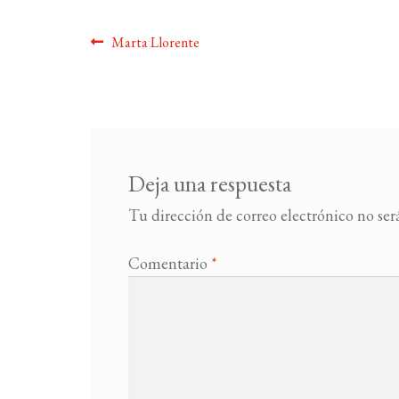
Navegación
Anterior:
Marta Llorente
de
entradas
Deja una respuesta
Tu dirección de correo electrónico no ser
Comentario
*