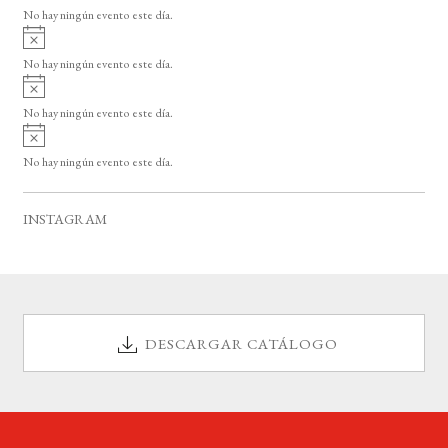
v
o
No hay ningún evento este día.
i
A
s
v
o
No hay ningún evento este día.
i
A
s
v
o
No hay ningún evento este día.
i
A
s
v
o
No hay ningún evento este día.
i
s
o
INSTAGRAM
DESCARGAR CATÁLOGO