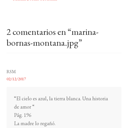
Navegación
de
BUSCAR
entradas
LISTA DE LIBROS
2 comentarios en “
marina-
bornas-montana.jpg
”
RSM
02/12/2017
“El cielo es azul, la tierra blanca. Una historia
de amor “
Pág. 196
La madre lo regañó.