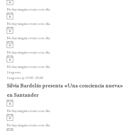
A
s
v
v
o
No hay ningún evento este día.
i
e
A
s
v
n
o
No hay ningún evento este día.
i
A
t
s
v
o
No hay ningún evento este día.
o
i
A
s
s
v
o
No hay ningún evento este día.
i
A
s
v
o
No hay ningún evento este día.
i
14 agosto
s
14 agosto @ 19:00
-
20:00
o
Silvia Bardelás presenta «Una conciencia nueva»
en Santander
A
v
No hay ningún evento este día.
i
A
s
v
o
No hay ningún evento este día.
i
A