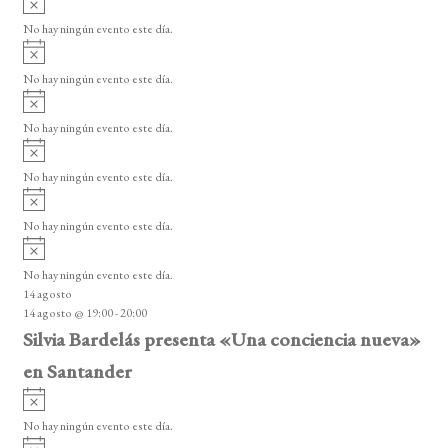
s
v
o
No hay ningún evento este día.
i
A
s
v
o
No hay ningún evento este día.
i
A
s
v
o
No hay ningún evento este día.
i
A
s
v
o
No hay ningún evento este día.
i
A
s
v
o
No hay ningún evento este día.
i
A
s
v
o
No hay ningún evento este día.
i
14 agosto
s
14 agosto @ 19:00
-
20:00
o
Silvia Bardelás presenta «Una conciencia nueva»
en Santander
A
v
No hay ningún evento este día.
i
A