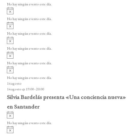
v
o
No hay ningún evento este día.
i
A
s
v
o
No hay ningún evento este día.
i
A
s
v
o
No hay ningún evento este día.
i
A
s
v
o
No hay ningún evento este día.
i
A
s
v
o
No hay ningún evento este día.
i
A
s
v
o
No hay ningún evento este día.
i
14 agosto
s
14 agosto @ 19:00
-
20:00
o
Silvia Bardelás presenta «Una conciencia nueva»
en Santander
A
v
No hay ningún evento este día.
i
A
s
v