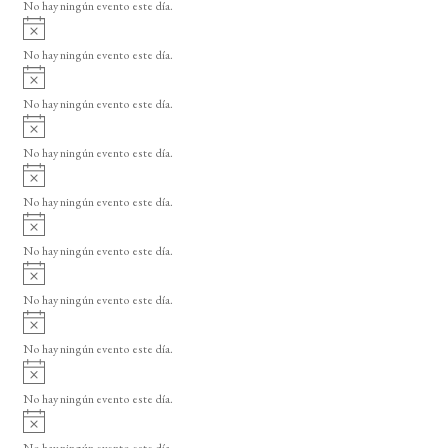
o
No hay ningún evento este día.
i
A
s
v
o
No hay ningún evento este día.
i
A
s
v
o
No hay ningún evento este día.
i
A
s
v
o
No hay ningún evento este día.
i
A
s
v
o
No hay ningún evento este día.
i
A
s
v
o
No hay ningún evento este día.
i
A
s
v
o
No hay ningún evento este día.
i
A
s
v
o
No hay ningún evento este día.
i
A
s
v
o
No hay ningún evento este día.
i
A
s
v
o
No hay ningún evento este día.