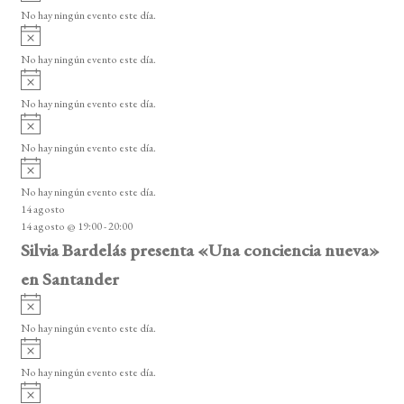
v
v
o
No hay ningún evento este día.
i
e
A
s
v
n
o
No hay ningún evento este día.
i
A
t
s
v
o
No hay ningún evento este día.
o
i
A
s
s
v
o
No hay ningún evento este día.
i
A
s
v
o
No hay ningún evento este día.
i
14 agosto
s
14 agosto @ 19:00
-
20:00
o
Silvia Bardelás presenta «Una conciencia nueva»
en Santander
A
v
No hay ningún evento este día.
i
A
s
v
o
No hay ningún evento este día.
i
A
s