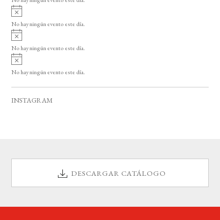
i
A
s
v
o
No hay ningún evento este día.
i
A
s
v
o
No hay ningún evento este día.
i
A
s
v
o
No hay ningún evento este día.
i
s
o
INSTAGRAM
DESCARGAR CATÁLOGO