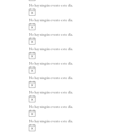
v
o
No hay ningún evento este día.
i
A
s
v
o
No hay ningún evento este día.
i
A
s
v
o
No hay ningún evento este día.
i
A
s
v
o
No hay ningún evento este día.
i
A
s
v
o
No hay ningún evento este día.
i
A
s
v
o
No hay ningún evento este día.
i
A
s
v
o
No hay ningún evento este día.
i
A
s
v
o
No hay ningún evento este día.
i
A
s
v
o
No hay ningún evento este día.
i
A
s