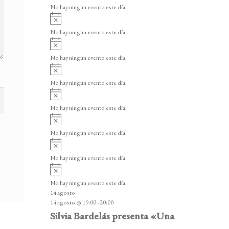
v
v
o
No hay ningún evento este día.
i
e
A
s
v
n
o
No hay ningún evento este día.
i
A
t
s
v
o
No hay ningún evento este día.
o
i
A
s
s
v
o
No hay ningún evento este día.
i
A
s
v
o
No hay ningún evento este día.
i
A
s
v
o
No hay ningún evento este día.
i
A
s
v
o
No hay ningún evento este día.
i
A
s
v
o
No hay ningún evento este día.
i
14 agosto
s
14 agosto @ 19:00
-
20:00
o
Silvia Bardelás presenta «Una