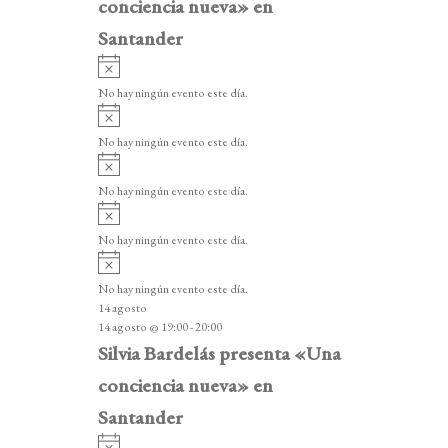
conciencia nueva» en
Santander
A
v
No hay ningún evento este día.
i
A
s
v
o
No hay ningún evento este día.
i
A
s
v
o
No hay ningún evento este día.
i
A
s
v
o
No hay ningún evento este día.
i
A
s
v
o
No hay ningún evento este día.
i
14 agosto
s
14 agosto @ 19:00
-
20:00
o
Silvia Bardelás presenta «Una
conciencia nueva» en
Santander
A