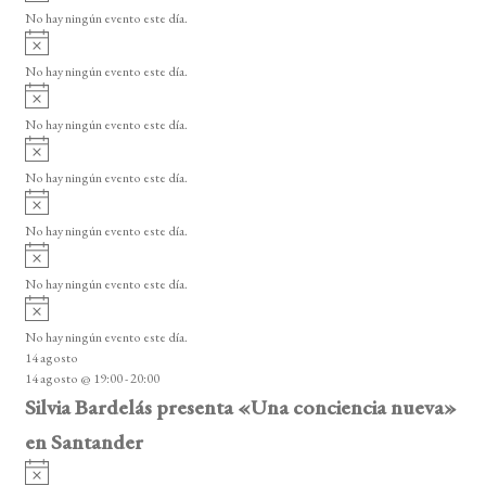
v
v
o
No hay ningún evento este día.
i
e
A
s
v
n
o
No hay ningún evento este día.
i
A
t
s
v
o
No hay ningún evento este día.
o
i
A
s
s
v
o
No hay ningún evento este día.
i
A
s
v
o
No hay ningún evento este día.
i
A
s
v
o
No hay ningún evento este día.
i
A
s
v
o
No hay ningún evento este día.
i
14 agosto
s
14 agosto @ 19:00
-
20:00
o
Silvia Bardelás presenta «Una conciencia nueva»
en Santander
A