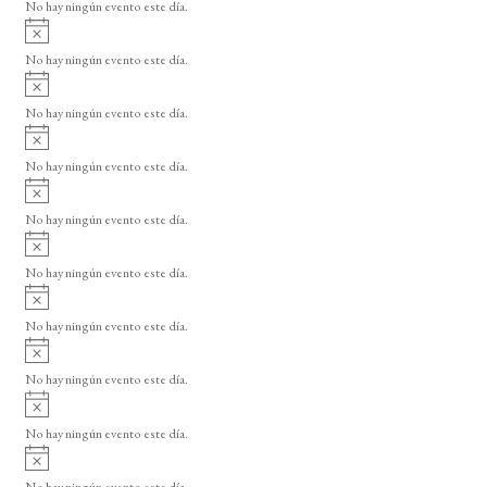
o
No hay ningún evento este día.
i
A
s
v
o
No hay ningún evento este día.
i
A
s
v
o
No hay ningún evento este día.
i
A
s
v
o
No hay ningún evento este día.
i
A
s
v
o
No hay ningún evento este día.
i
A
s
v
o
No hay ningún evento este día.
i
A
s
v
o
No hay ningún evento este día.
i
A
s
v
o
No hay ningún evento este día.
i
A
s
v
o
No hay ningún evento este día.
i
A
s
v
o
No hay ningún evento este día.