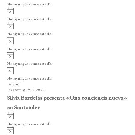
v
No hay ningún evento este día.
i
A
s
v
o
No hay ningún evento este día.
i
A
s
v
o
No hay ningún evento este día.
i
A
s
v
o
No hay ningún evento este día.
i
A
s
v
o
No hay ningún evento este día.
i
A
s
v
o
No hay ningún evento este día.
i
14 agosto
s
14 agosto @ 19:00
-
20:00
o
Silvia Bardelás presenta «Una conciencia nueva»
en Santander
A
v
No hay ningún evento este día.
i
A
s
v