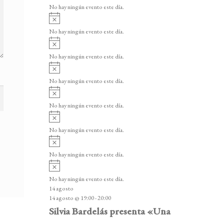
v
v
o
No hay ningún evento este día.
i
e
A
s
v
n
o
No hay ningún evento este día.
i
A
t
s
v
o
No hay ningún evento este día.
o
i
A
s
s
v
o
No hay ningún evento este día.
i
A
s
v
o
No hay ningún evento este día.
i
A
s
v
o
No hay ningún evento este día.
i
A
s
v
o
No hay ningún evento este día.
i
A
s
v
o
No hay ningún evento este día.
i
14 agosto
s
14 agosto @ 19:00
-
20:00
o
Silvia Bardelás presenta «Una