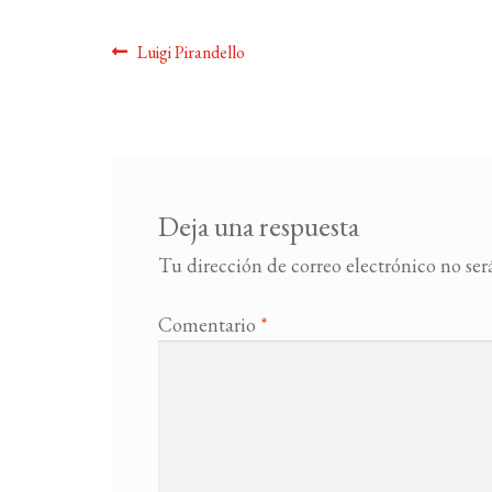
Navegación
Anterior:
Luigi Pirandello
de
entradas
Deja una respuesta
Tu dirección de correo electrónico no ser
Comentario
*