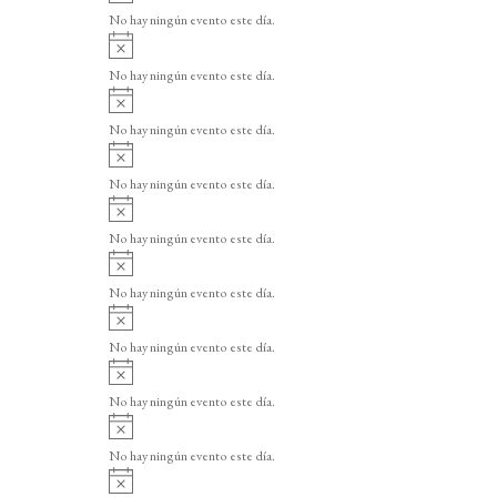
v
o
No hay ningún evento este día.
i
A
s
v
o
No hay ningún evento este día.
i
A
s
v
o
No hay ningún evento este día.
i
A
s
v
o
No hay ningún evento este día.
i
A
s
v
o
No hay ningún evento este día.
i
A
s
v
o
No hay ningún evento este día.
i
A
s
v
o
No hay ningún evento este día.
i
A
s
v
o
No hay ningún evento este día.
i
A
s
v
o
No hay ningún evento este día.
i
A
s