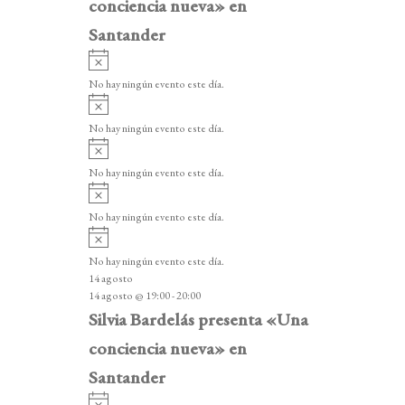
conciencia nueva» en
Santander
A
v
No hay ningún evento este día.
i
A
s
v
o
No hay ningún evento este día.
i
A
s
v
o
No hay ningún evento este día.
i
A
s
v
o
No hay ningún evento este día.
i
A
s
v
o
No hay ningún evento este día.
i
14 agosto
s
14 agosto @ 19:00
-
20:00
o
Silvia Bardelás presenta «Una
conciencia nueva» en
Santander
A