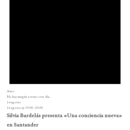
Aviso
No hay ningún evento este día.
14 agosto
14 agosto @ 19:00
-
20:00
Silvia Bardelás presenta «Una conciencia nueva»
en Santander