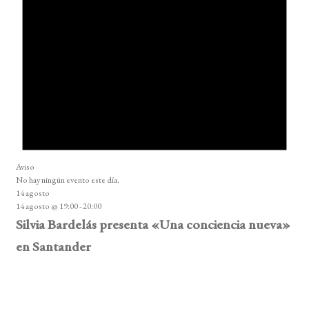
Aviso
No hay ningún evento este día.
14 agosto
14 agosto @ 19:00
-
20:00
Silvia Bardelás presenta «Una conciencia nueva»
en Santander