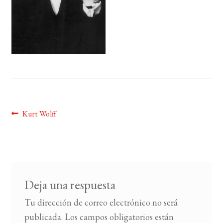
BUSCAR
LISTA DE LIBROS
Navegación
Anterior:
Kurt Wolff
de
entradas
Deja una respuesta
Tu dirección de correo electrónico no será
publicada.
Los campos obligatorios están