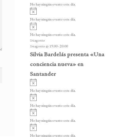
v
v
o
No hay ningún evento este día.
i
e
A
s
v
n
o
No hay ningún evento este día.
i
A
t
s
v
o
No hay ningún evento este día.
o
i
14 agosto
s
s
14 agosto @ 19:00
-
20:00
o
Silvia Bardelás presenta «Una
conciencia nueva» en
Santander
A
v
No hay ningún evento este día.
i
A
s
v
o
No hay ningún evento este día.
i
A
s
v
o
No hay ningún evento este día.
i
A
s
v
o
No hay ningún evento este día.