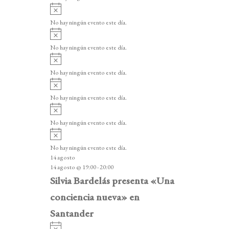
i
A
s
v
o
No hay ningún evento este día.
i
A
s
v
o
No hay ningún evento este día.
i
A
s
v
o
No hay ningún evento este día.
i
A
s
v
o
No hay ningún evento este día.
i
A
s
v
o
No hay ningún evento este día.
i
A
s
v
o
No hay ningún evento este día.
i
14 agosto
s
14 agosto @ 19:00
-
20:00
o
Silvia Bardelás presenta «Una
conciencia nueva» en
Santander
A