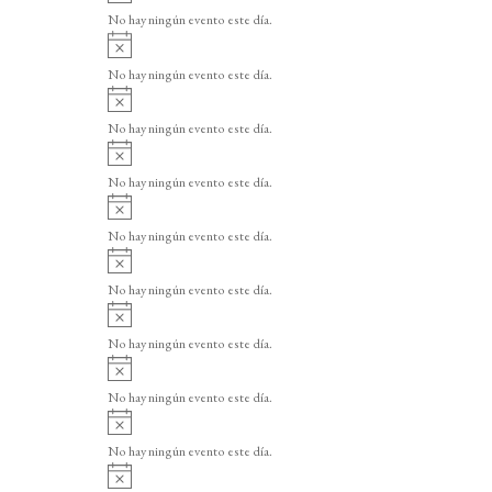
v
o
No hay ningún evento este día.
i
A
s
v
o
No hay ningún evento este día.
i
A
s
v
o
No hay ningún evento este día.
i
A
s
v
o
No hay ningún evento este día.
i
A
s
v
o
No hay ningún evento este día.
i
A
s
v
o
No hay ningún evento este día.
i
A
s
v
o
No hay ningún evento este día.
i
A
s
v
o
No hay ningún evento este día.
i
A
s
v
o
No hay ningún evento este día.
i
A
s