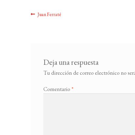
Navegación
Anterior:
Juan Ferraté
de
entradas
Deja una respuesta
Tu dirección de correo electrónico no ser
Comentario
*