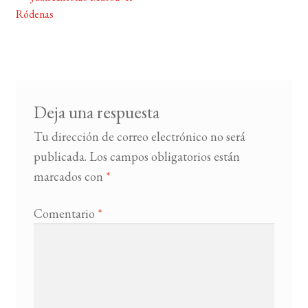
Navegación
Ródenas
de
BUSCAR
entradas
LISTA DE LIBROS
Deja una respuesta
Tu dirección de correo electrónico no será
publicada.
Los campos obligatorios están
marcados con
*
Comentario
*