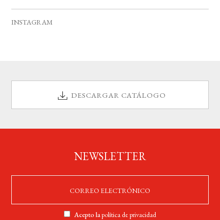
v
s
s
s
s
s
s
s
e
INSTAGRAM
n
t
o
s
DESCARGAR CATÁLOGO
NEWSLETTER
Acepto la
política de privacidad