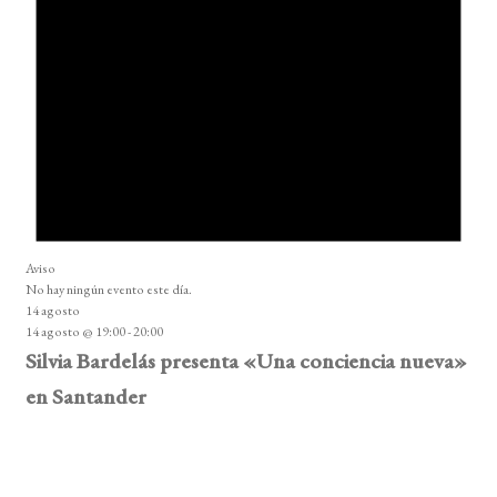
Aviso
No hay ningún evento este día.
14 agosto
14 agosto @ 19:00
-
20:00
Silvia Bardelás presenta «Una conciencia nueva»
en Santander