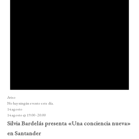
Aviso
No hay ningún evento este día.
14 agosto
14 agosto @ 19:00
-
20:00
Silvia Bardelás presenta «Una conciencia nueva»
en Santander