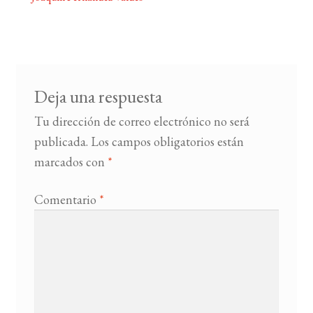
Navegación
de
BUSCAR
entradas
LISTA DE LIBROS
Deja una respuesta
Tu dirección de correo electrónico no será
publicada.
Los campos obligatorios están
marcados con
*
Comentario
*