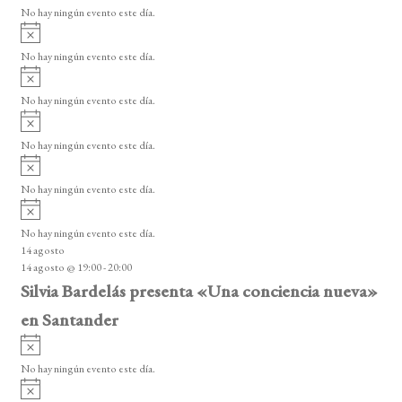
v
o
No hay ningún evento este día.
i
A
s
v
o
No hay ningún evento este día.
i
A
s
v
o
No hay ningún evento este día.
i
A
s
v
o
No hay ningún evento este día.
i
A
s
v
o
No hay ningún evento este día.
i
A
s
v
o
No hay ningún evento este día.
i
14 agosto
s
14 agosto @ 19:00
-
20:00
o
Silvia Bardelás presenta «Una conciencia nueva»
en Santander
A
v
No hay ningún evento este día.
i
A
s
v