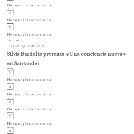
v
v
o
No hay ningún evento este día.
i
e
A
s
v
n
o
No hay ningún evento este día.
i
A
t
s
v
o
No hay ningún evento este día.
o
i
14 agosto
s
s
14 agosto @ 19:00
-
20:00
o
Silvia Bardelás presenta «Una conciencia nueva»
en Santander
A
v
No hay ningún evento este día.
i
A
s
v
o
No hay ningún evento este día.
i
A
s
v
o
No hay ningún evento este día.
i
A
s
v
o
No hay ningún evento este día.
i
A
s