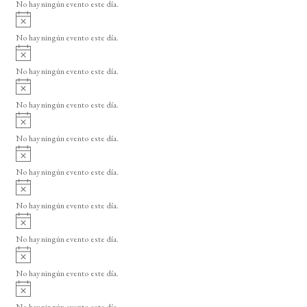
o
No hay ningún evento este día.
i
A
s
v
o
No hay ningún evento este día.
i
A
s
v
o
No hay ningún evento este día.
i
A
s
v
o
No hay ningún evento este día.
i
A
s
v
o
No hay ningún evento este día.
i
A
s
v
o
No hay ningún evento este día.
i
A
s
v
o
No hay ningún evento este día.
i
A
s
v
o
No hay ningún evento este día.
i
A
s
v
o
No hay ningún evento este día.
i
A
s
v
o
No hay ningún evento este día.