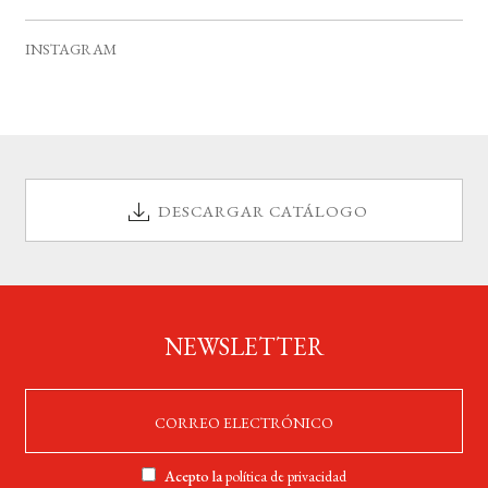
v
s
s
s
s
s
s
s
e
INSTAGRAM
n
t
o
s
DESCARGAR CATÁLOGO
NEWSLETTER
Acepto la
política de privacidad