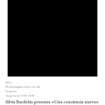
Aviso
No hay ningún evento este día.
14 agosto
14 agosto @ 19:00
-
20:00
Silvia Bardelás presenta «Una conciencia nueva»