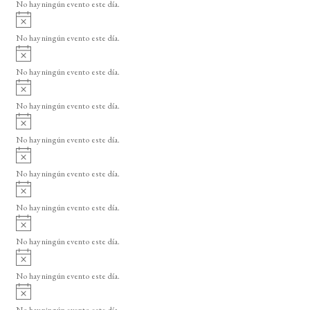
o
No hay ningún evento este día.
i
A
s
v
o
No hay ningún evento este día.
i
A
s
v
o
No hay ningún evento este día.
i
A
s
v
o
No hay ningún evento este día.
i
A
s
v
o
No hay ningún evento este día.
i
A
s
v
o
No hay ningún evento este día.
i
A
s
v
o
No hay ningún evento este día.
i
A
s
v
o
No hay ningún evento este día.
i
A
s
v
o
No hay ningún evento este día.
i
A
s
v
o
No hay ningún evento este día.