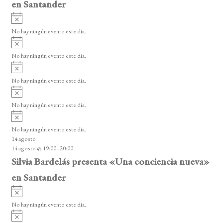
en Santander
A
v
No hay ningún evento este día.
i
A
s
v
o
No hay ningún evento este día.
i
A
s
v
o
No hay ningún evento este día.
i
A
s
v
o
No hay ningún evento este día.
i
A
s
v
o
No hay ningún evento este día.
i
14 agosto
s
14 agosto @ 19:00
-
20:00
o
Silvia Bardelás presenta «Una conciencia nueva»
en Santander
A
v
No hay ningún evento este día.
i
A
s
v