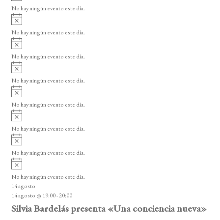
v
v
o
No hay ningún evento este día.
i
e
A
s
v
n
o
No hay ningún evento este día.
i
A
t
s
v
o
No hay ningún evento este día.
o
i
A
s
s
v
o
No hay ningún evento este día.
i
A
s
v
o
No hay ningún evento este día.
i
A
s
v
o
No hay ningún evento este día.
i
A
s
v
o
No hay ningún evento este día.
i
A
s
v
o
No hay ningún evento este día.
i
14 agosto
s
14 agosto @ 19:00
-
20:00
o
Silvia Bardelás presenta «Una conciencia nueva»