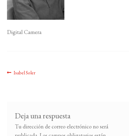
BUSCAR
LISTA DE LIBROS
Digital Camera
Navegación
Anterior:
Isabel Soler
de
entradas
Deja una respuesta
Tu dirección de correo electrónico no será
publicada.
Los campos obligatorios están