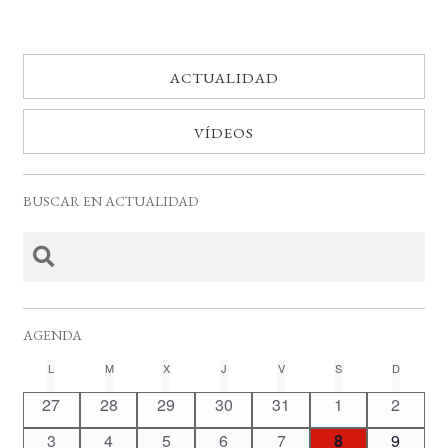
ACTUALIDAD
VÍDEOS
BUSCAR EN ACTUALIDAD
AGENDA
C
L
LUNES
M
MARTES
X
MIÉRCOLES
J
JUEVES
V
VIERNES
S
SÁBADO
D
DOMING
a
0
0
0
0
0
0
0
27
28
29
30
31
1
2
l
e
e
e
e
e
e
e
0
0
0
0
0
0
0
3
4
5
6
7
8
9