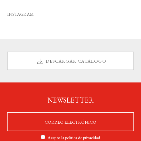
v
s
s
s
s
s
s
s
e
INSTAGRAM
n
t
o
s
DESCARGAR CATÁLOGO
NEWSLETTER
Acepto la
política de privacidad