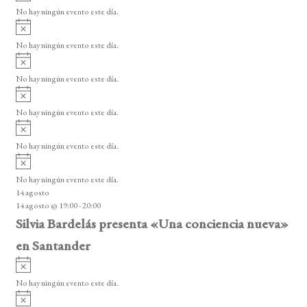
v
v
o
No hay ningún evento este día.
i
e
A
s
v
n
o
No hay ningún evento este día.
i
A
t
s
v
o
No hay ningún evento este día.
o
i
A
s
s
v
o
No hay ningún evento este día.
i
A
s
v
o
No hay ningún evento este día.
i
A
s
v
o
No hay ningún evento este día.
i
14 agosto
s
14 agosto @ 19:00
-
20:00
o
Silvia Bardelás presenta «Una conciencia nueva»
en Santander
A
v
No hay ningún evento este día.
i
A
s