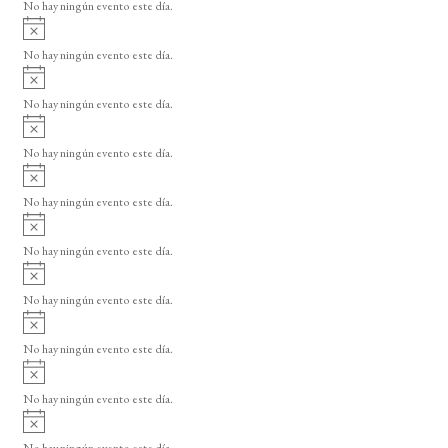
o
No hay ningún evento este día.
i
A
s
v
o
No hay ningún evento este día.
i
A
s
v
o
No hay ningún evento este día.
i
A
s
v
o
No hay ningún evento este día.
i
A
s
v
o
No hay ningún evento este día.
i
A
s
v
o
No hay ningún evento este día.
i
A
s
v
o
No hay ningún evento este día.
i
A
s
v
o
No hay ningún evento este día.
i
A
s
v
o
No hay ningún evento este día.
i
A
s
v
o
No hay ningún evento este día.