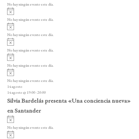
v
o
No hay ningún evento este día.
i
A
s
v
o
No hay ningún evento este día.
i
A
s
v
o
No hay ningún evento este día.
i
A
s
v
o
No hay ningún evento este día.
i
A
s
v
o
No hay ningún evento este día.
i
A
s
v
o
No hay ningún evento este día.
i
14 agosto
s
14 agosto @ 19:00
-
20:00
o
Silvia Bardelás presenta «Una conciencia nueva»
en Santander
A
v
No hay ningún evento este día.
i
A
s
v