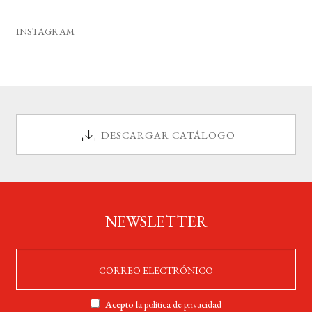
v
s
s
s
s
s
s
s
e
INSTAGRAM
n
t
o
s
DESCARGAR CATÁLOGO
NEWSLETTER
Acepto la
política de privacidad