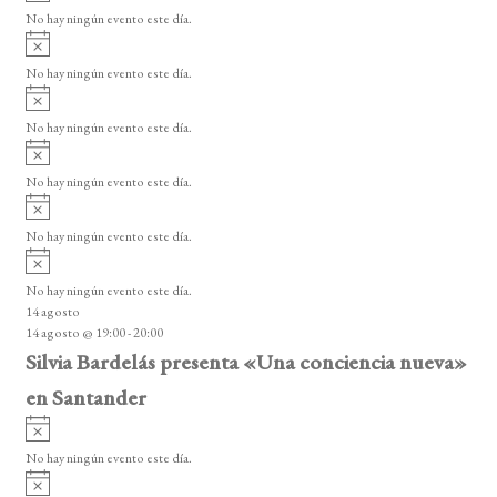
v
v
o
No hay ningún evento este día.
i
e
A
s
v
n
o
No hay ningún evento este día.
i
A
t
s
v
o
No hay ningún evento este día.
o
i
A
s
s
v
o
No hay ningún evento este día.
i
A
s
v
o
No hay ningún evento este día.
i
A
s
v
o
No hay ningún evento este día.
i
14 agosto
s
14 agosto @ 19:00
-
20:00
o
Silvia Bardelás presenta «Una conciencia nueva»
en Santander
A
v
No hay ningún evento este día.
i
A
s