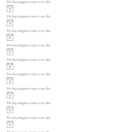
o
No hay ningún evento este día.
i
A
s
v
o
No hay ningún evento este día.
i
A
s
v
o
No hay ningún evento este día.
i
A
s
v
o
No hay ningún evento este día.
i
A
s
v
o
No hay ningún evento este día.
i
A
s
v
o
No hay ningún evento este día.
i
A
s
v
o
No hay ningún evento este día.
i
A
s
v
o
No hay ningún evento este día.
i
A
s
v
o
No hay ningún evento este día.
i
A
s
v
o
No hay ningún evento este día.