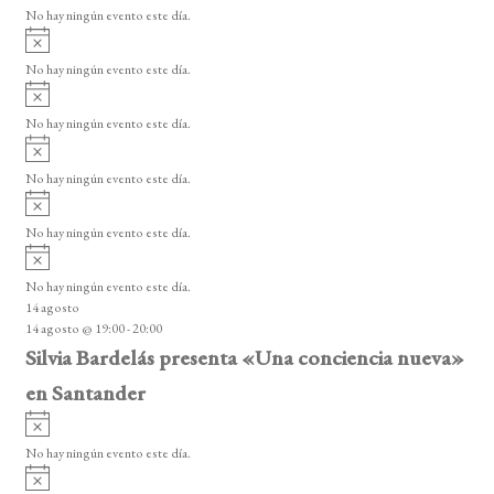
v
o
No hay ningún evento este día.
i
A
s
v
o
No hay ningún evento este día.
i
A
s
v
o
No hay ningún evento este día.
i
A
s
v
o
No hay ningún evento este día.
i
A
s
v
o
No hay ningún evento este día.
i
A
s
v
o
No hay ningún evento este día.
i
14 agosto
s
14 agosto @ 19:00
-
20:00
o
Silvia Bardelás presenta «Una conciencia nueva»
en Santander
A
v
No hay ningún evento este día.
i
A
s
v