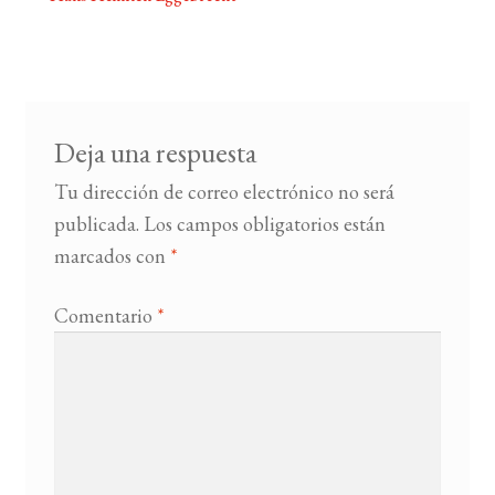
Navegación
de
BUSCAR
entradas
LISTA DE LIBROS
Deja una respuesta
Tu dirección de correo electrónico no será
publicada.
Los campos obligatorios están
marcados con
*
Comentario
*