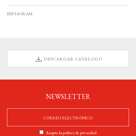
v
s
s
s
s
s
s
s
e
INSTAGRAM
n
t
o
s
DESCARGAR CATÁLOGO
NEWSLETTER
Acepto la
política de privacidad