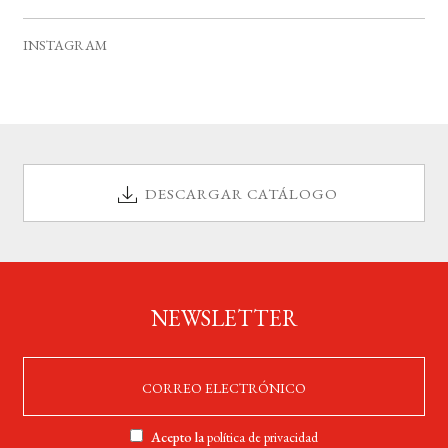
v
s
s
s
s
s
s
s
e
INSTAGRAM
n
t
o
s
DESCARGAR CATÁLOGO
NEWSLETTER
Acepto la
política de privacidad