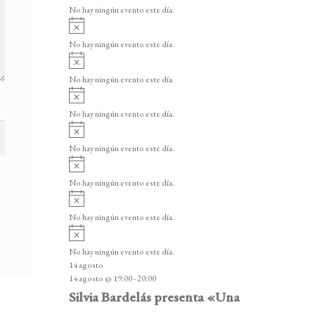
v
v
o
No hay ningún evento este día.
i
e
A
s
v
n
o
No hay ningún evento este día.
i
A
t
s
v
o
No hay ningún evento este día.
o
i
A
s
s
v
o
No hay ningún evento este día.
i
A
s
v
o
No hay ningún evento este día.
i
A
s
v
o
No hay ningún evento este día.
i
A
s
v
o
No hay ningún evento este día.
i
A
s
v
o
No hay ningún evento este día.
i
14 agosto
s
14 agosto @ 19:00
-
20:00
o
Silvia Bardelás presenta «Una