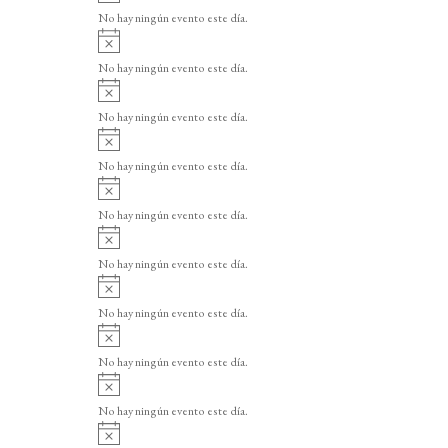
v
o
No hay ningún evento este día.
i
A
s
v
o
No hay ningún evento este día.
i
A
s
v
o
No hay ningún evento este día.
i
A
s
v
o
No hay ningún evento este día.
i
A
s
v
o
No hay ningún evento este día.
i
A
s
v
o
No hay ningún evento este día.
i
A
s
v
o
No hay ningún evento este día.
i
A
s
v
o
No hay ningún evento este día.
i
A
s
v
o
No hay ningún evento este día.
i
A
s