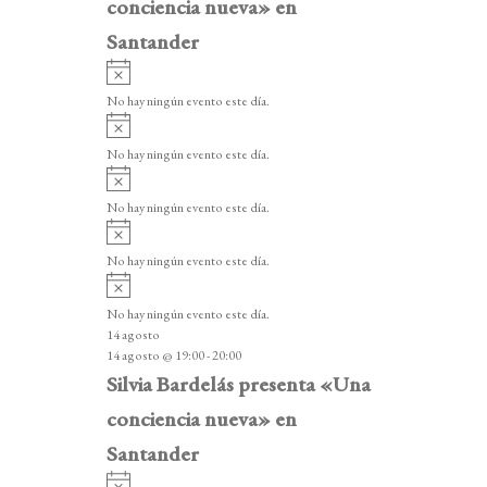
conciencia nueva» en
Santander
A
v
No hay ningún evento este día.
i
A
s
v
o
No hay ningún evento este día.
i
A
s
v
o
No hay ningún evento este día.
i
A
s
v
o
No hay ningún evento este día.
i
A
s
v
o
No hay ningún evento este día.
i
14 agosto
s
14 agosto @ 19:00
-
20:00
o
Silvia Bardelás presenta «Una
conciencia nueva» en
Santander
A