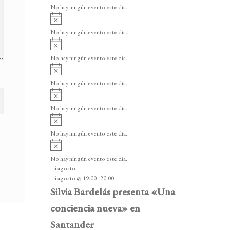
v
v
o
No hay ningún evento este día.
i
e
A
s
v
n
o
No hay ningún evento este día.
i
A
t
s
v
o
No hay ningún evento este día.
o
i
A
s
s
v
o
No hay ningún evento este día.
i
A
s
v
o
No hay ningún evento este día.
i
A
s
v
o
No hay ningún evento este día.
i
A
s
v
o
No hay ningún evento este día.
i
14 agosto
s
14 agosto @ 19:00
-
20:00
o
Silvia Bardelás presenta «Una
conciencia nueva» en
Santander