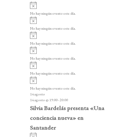
A
v
No hay ningún evento este día.
i
A
s
v
o
No hay ningún evento este día.
i
A
s
v
o
No hay ningún evento este día.
i
A
s
v
o
No hay ningún evento este día.
i
A
s
v
o
No hay ningún evento este día.
i
A
s
v
o
No hay ningún evento este día.
i
14 agosto
s
14 agosto @ 19:00
-
20:00
o
Silvia Bardelás presenta «Una
conciencia nueva» en
Santander
A