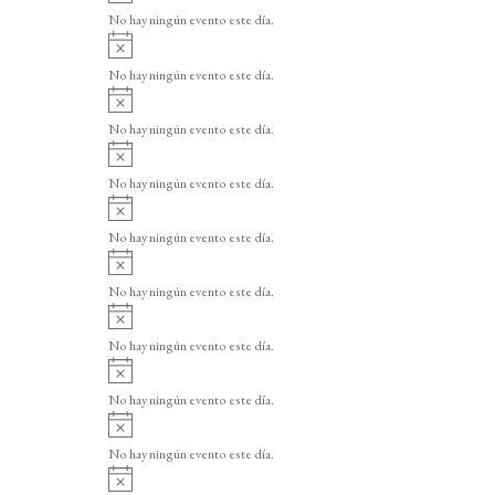
v
o
No hay ningún evento este día.
i
A
s
v
o
No hay ningún evento este día.
i
A
s
v
o
No hay ningún evento este día.
i
A
s
v
o
No hay ningún evento este día.
i
A
s
v
o
No hay ningún evento este día.
i
A
s
v
o
No hay ningún evento este día.
i
A
s
v
o
No hay ningún evento este día.
i
A
s
v
o
No hay ningún evento este día.
i
A
s
v
o
No hay ningún evento este día.
i
A
s