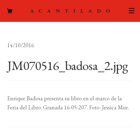
CATÁLOGO
14/10/2016
AUTORES
Expand
el
JM070516_badosa_2.jpg
ACTUALIDAD
Expand
menú
el
hijo
PODCAST
menú
hijo
LA EDITORIAL
Expand
Enrique Badosa presenta su libro en el marco de la
el
Feria del Libro. Granada 16-05-207. Foto: Jessica Mur.
FOREIGN RIGHTS
menú
hijo
CONTACTO
MI CUENTA