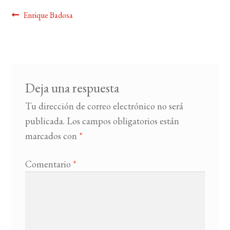
Navegación
Anterior:
Enrique Badosa
BUSCAR
de
LISTA DE LIBROS
entradas
Deja una respuesta
Tu dirección de correo electrónico no será
publicada.
Los campos obligatorios están
marcados con
*
Comentario
*