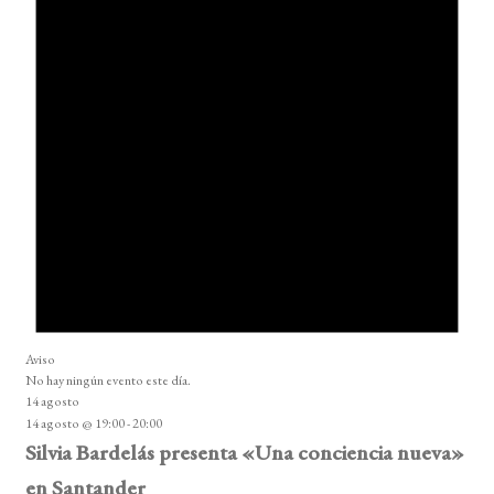
Aviso
No hay ningún evento este día.
14 agosto
14 agosto @ 19:00
-
20:00
Silvia Bardelás presenta «Una conciencia nueva»
en Santander