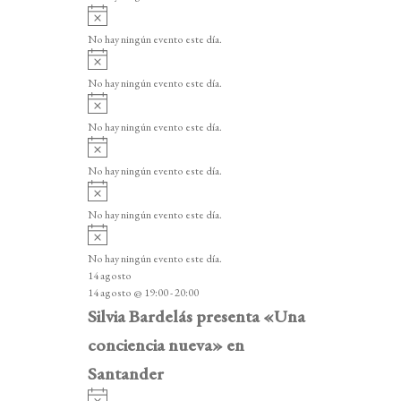
i
A
s
v
o
No hay ningún evento este día.
i
A
s
v
o
No hay ningún evento este día.
i
A
s
v
o
No hay ningún evento este día.
i
A
s
v
o
No hay ningún evento este día.
i
A
s
v
o
No hay ningún evento este día.
i
A
s
v
o
No hay ningún evento este día.
i
14 agosto
s
14 agosto @ 19:00
-
20:00
o
Silvia Bardelás presenta «Una
conciencia nueva» en
Santander
A