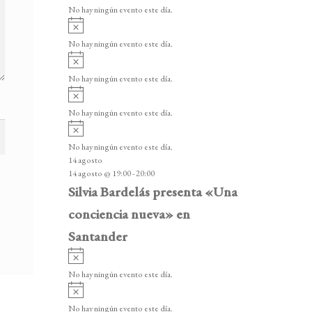
v
v
o
No hay ningún evento este día.
i
e
A
s
v
n
o
No hay ningún evento este día.
i
A
t
s
v
o
No hay ningún evento este día.
o
i
A
s
s
v
o
No hay ningún evento este día.
i
A
s
v
o
No hay ningún evento este día.
i
14 agosto
s
14 agosto @ 19:00
-
20:00
o
Silvia Bardelás presenta «Una
conciencia nueva» en
Santander
A
v
No hay ningún evento este día.
i
A
s
v
o
No hay ningún evento este día.