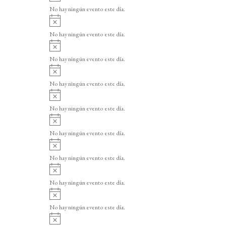
v
o
No hay ningún evento este día.
i
A
s
v
o
No hay ningún evento este día.
i
A
s
v
o
No hay ningún evento este día.
i
A
s
v
o
No hay ningún evento este día.
i
A
s
v
o
No hay ningún evento este día.
i
A
s
v
o
No hay ningún evento este día.
i
A
s
v
o
No hay ningún evento este día.
i
A
s
v
o
No hay ningún evento este día.
i
A
s
v
o
No hay ningún evento este día.
i
A
s