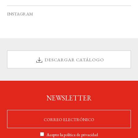
v
s
s
s
s
s
s
s
e
INSTAGRAM
n
t
o
s
DESCARGAR CATÁLOGO
NEWSLETTER
Acepto la
política de privacidad