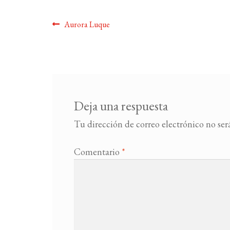
Navegación
Anterior:
Aurora Luque
de
entradas
Deja una respuesta
Tu dirección de correo electrónico no ser
Comentario
*