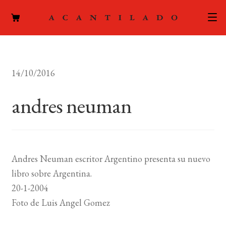
CATÁLOGO
14/10/2016
AUTORES
Expand
el
andres neuman
ACTUALIDAD
Expand
menú
el
hijo
PODCAST
menú
hijo
LA EDITORIAL
Expand
Andres Neuman escritor Argentino presenta su nuevo
el
libro sobre Argentina.
FOREIGN RIGHTS
menú
20-1-2004
hijo
CONTACTO
Foto de Luis Angel Gomez
MI CUENTA