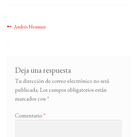
BUSCAR
Navegación
Anterior:
Andrés Neuman
LISTA DE LIBROS
de
entradas
Deja una respuesta
Tu dirección de correo electrónico no será
publicada.
Los campos obligatorios están
marcados con
*
Comentario
*