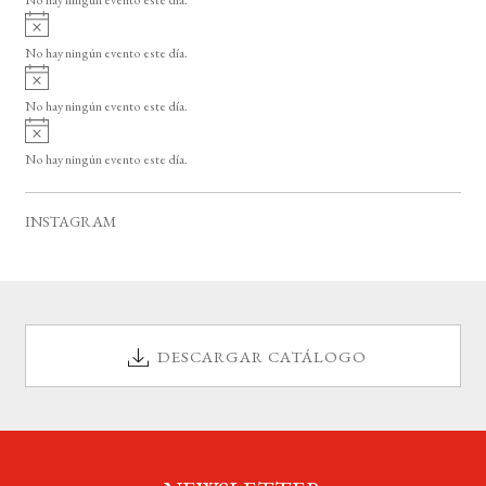
i
A
s
v
o
No hay ningún evento este día.
i
A
s
v
o
No hay ningún evento este día.
i
A
s
v
o
No hay ningún evento este día.
i
s
o
INSTAGRAM
DESCARGAR CATÁLOGO