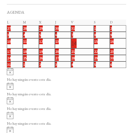
AGENDA
C
L
lunes
M
martes
X
miércoles
J
jueves
V
viernes
S
sábado
D
domingo
0
0
0
0
0
0
0
27
28
29
30
31
1
2
a
e
e
e
e
e
e
e
0
0
0
0
0
0
0
3
4
5
6
7
8
9
l
v
v
v
v
v
v
v
e
e
e
e
e
e
e
0
0
0
0
0
0
10
11
12
13
1
15
16
14
e
e
e
e
e
e
e
v
v
v
v
v
v
v
e
e
e
e
e
e
e
n
n
n
n
n
n
n
e
0
0
0
0
0
0
0
e
17
e
18
e
19
e
20
e
21
e
22
e
23
v
v
v
v
v
v
n
t
t
t
t
t
t
t
e
e
e
e
e
e
e
n
n
n
n
n
n
n
0
0
0
0
0
0
0
e
24
e
25
e
26
e
27
28
e
29
e
30
v
o
o
o
o
o
o
o
v
v
v
v
v
v
v
t
t
t
t
t
t
t
e
e
e
e
e
e
e
n
n
n
n
n
n
d
0
0
0
0
0
0
0
31
1
2
3
4
5
6
s
s
s
s
s
s
s
e
e
e
e
e
e
e
o
o
o
o
o
o
o
v
v
v
v
v
v
v
t
t
t
t
t
t
e
e
e
e
e
e
e
e
A
a
n
n
n
n
n
n
n
s
s
s
s
s
s
s
e
e
e
e
e
e
e
o
o
o
o
o
o
v
v
v
v
v
v
v
v
t
t
t
t
n
t
t
t
No hay ningún evento este día.
n
n
n
n
n
n
n
s
s
s
s
s
s
r
e
e
e
e
e
e
e
i
A
o
o
o
o
o
o
o
t
t
t
t
t
t
t
n
n
n
n
n
n
n
s
t
i
v
s
s
s
s
s
s
s
o
o
o
o
o
o
o
t
t
t
t
t
t
t
o
No hay ningún evento este día.
i
s
s
s
s
s
s
s
o
o
o
o
o
o
o
o
o
A
s
s
s
s
s
s
s
s
v
d
o
No hay ningún evento este día.
i
A
e
s
v
o
No hay ningún evento este día.
E
i
A
s