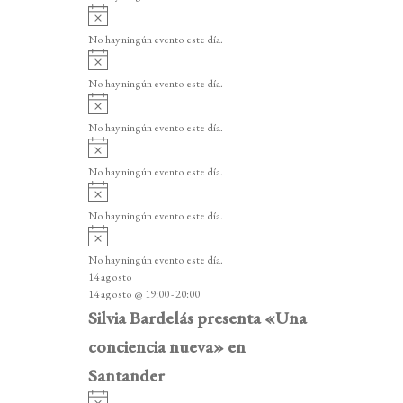
i
A
s
v
o
No hay ningún evento este día.
i
A
s
v
o
No hay ningún evento este día.
i
A
s
v
o
No hay ningún evento este día.
i
A
s
v
o
No hay ningún evento este día.
i
A
s
v
o
No hay ningún evento este día.
i
A
s
v
o
No hay ningún evento este día.
i
14 agosto
s
14 agosto @ 19:00
-
20:00
o
Silvia Bardelás presenta «Una
conciencia nueva» en
Santander
A