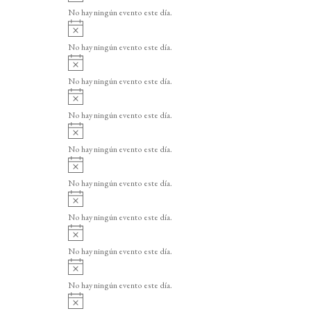
v
o
No hay ningún evento este día.
i
A
s
v
o
No hay ningún evento este día.
i
A
s
v
o
No hay ningún evento este día.
i
A
s
v
o
No hay ningún evento este día.
i
A
s
v
o
No hay ningún evento este día.
i
A
s
v
o
No hay ningún evento este día.
i
A
s
v
o
No hay ningún evento este día.
i
A
s
v
o
No hay ningún evento este día.
i
A
s
v
o
No hay ningún evento este día.
i
A
s