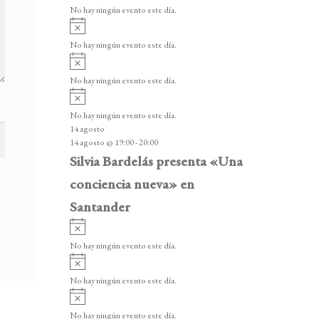
v
v
o
No hay ningún evento este día.
i
e
A
s
v
n
o
No hay ningún evento este día.
i
A
t
s
v
o
No hay ningún evento este día.
o
i
A
s
s
v
o
No hay ningún evento este día.
i
14 agosto
s
14 agosto @ 19:00
-
20:00
o
Silvia Bardelás presenta «Una
conciencia nueva» en
Santander
A
v
No hay ningún evento este día.
i
A
s
v
o
No hay ningún evento este día.
i
A
s
v
o
No hay ningún evento este día.