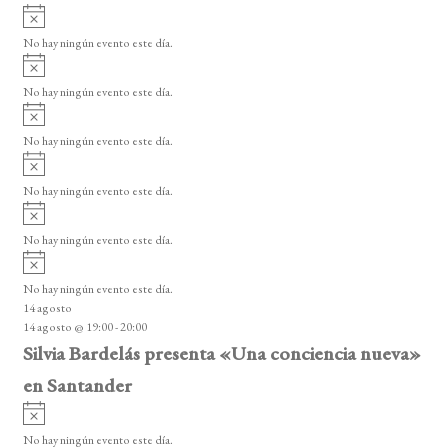
A
v
No hay ningún evento este día.
i
A
s
v
o
No hay ningún evento este día.
i
A
s
v
o
No hay ningún evento este día.
i
A
s
v
o
No hay ningún evento este día.
i
A
s
v
o
No hay ningún evento este día.
i
A
s
v
o
No hay ningún evento este día.
i
14 agosto
s
14 agosto @ 19:00
-
20:00
o
Silvia Bardelás presenta «Una conciencia nueva»
en Santander
A
v
No hay ningún evento este día.
i