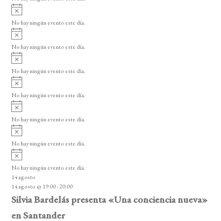
E
i
A
s
v
v
o
No hay ningún evento este día.
i
e
A
s
v
n
o
No hay ningún evento este día.
i
A
t
s
v
o
No hay ningún evento este día.
o
i
A
s
s
v
o
No hay ningún evento este día.
i
A
s
v
o
No hay ningún evento este día.
i
A
s
v
o
No hay ningún evento este día.
i
A
s
v
o
No hay ningún evento este día.
i
14 agosto
s
14 agosto @ 19:00
-
20:00
o
Silvia Bardelás presenta «Una conciencia nueva»
en Santander