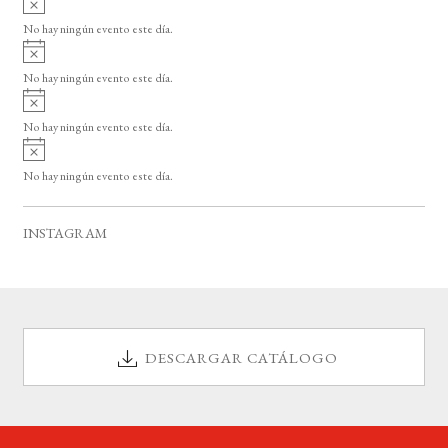
s
v
o
No hay ningún evento este día.
i
A
s
v
o
No hay ningún evento este día.
i
A
s
v
o
No hay ningún evento este día.
i
A
s
v
o
No hay ningún evento este día.
i
s
o
INSTAGRAM
DESCARGAR CATÁLOGO