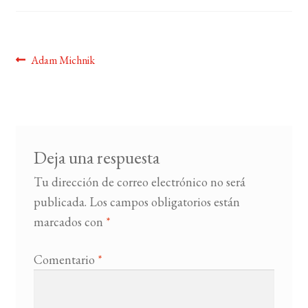
BUSCAR
Navegación
Anterior:
Adam Michnik
LISTA DE LIBROS
de
entradas
Deja una respuesta
Tu dirección de correo electrónico no será
publicada.
Los campos obligatorios están
marcados con
*
Comentario
*