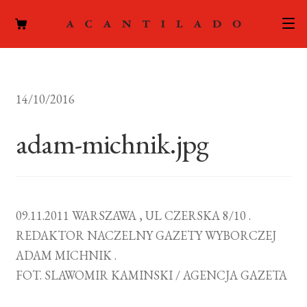
CATÁLOGO
14/10/2016
AUTORES
Expand
el
adam-michnik.jpg
ACTUALIDAD
Expand
menú
el
hijo
PODCAST
menú
hijo
LA EDITORIAL
Expand
09.11.2011 WARSZAWA , UL CZERSKA 8/10 .
el
REDAKTOR NACZELNY GAZETY WYBORCZEJ
FOREIGN RIGHTS
menú
ADAM MICHNIK .
hijo
CONTACTO
FOT. SLAWOMIR KAMINSKI / AGENCJA GAZETA
MI CUENTA