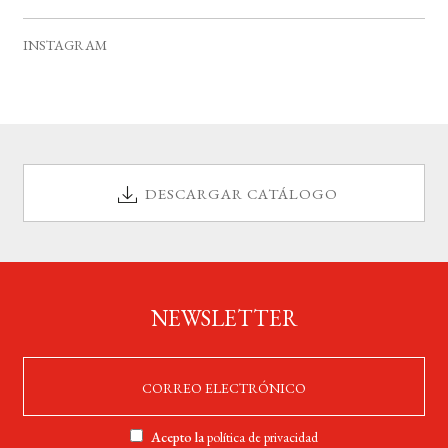
v
s
s
s
s
s
s
s
e
INSTAGRAM
n
t
o
s
DESCARGAR CATÁLOGO
NEWSLETTER
Acepto la
política de privacidad