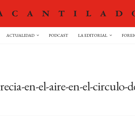
ACTUALIDAD
PODCAST
LA EDITORIAL
FOREI
ecia-en-el-aire-en-el-circulo-d