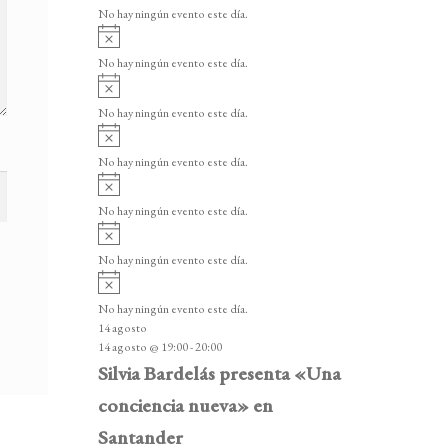
v
v
o
No hay ningún evento este día.
i
e
A
s
v
n
o
No hay ningún evento este día.
i
A
t
s
v
o
No hay ningún evento este día.
o
i
A
s
s
v
o
No hay ningún evento este día.
i
A
s
v
o
No hay ningún evento este día.
i
A
s
v
o
No hay ningún evento este día.
i
A
s
v
o
No hay ningún evento este día.
i
14 agosto
s
14 agosto @ 19:00
-
20:00
o
Silvia Bardelás presenta «Una
conciencia nueva» en
Santander