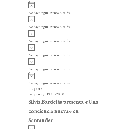
A
v
No hay ningún evento este día.
i
A
s
v
o
No hay ningún evento este día.
i
A
s
v
o
No hay ningún evento este día.
i
A
s
v
o
No hay ningún evento este día.
i
A
s
v
o
No hay ningún evento este día.
i
A
s
v
o
No hay ningún evento este día.
i
14 agosto
s
14 agosto @ 19:00
-
20:00
o
Silvia Bardelás presenta «Una
conciencia nueva» en
Santander
A