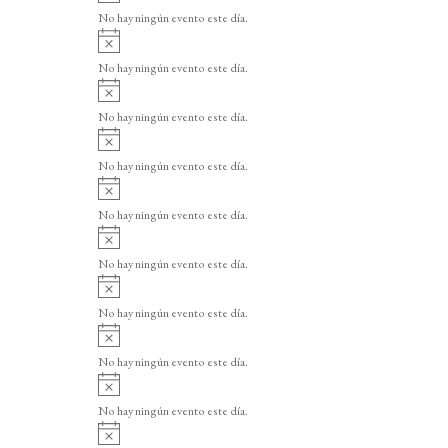
v
o
No hay ningún evento este día.
i
A
s
v
o
No hay ningún evento este día.
i
A
s
v
o
No hay ningún evento este día.
i
A
s
v
o
No hay ningún evento este día.
i
A
s
v
o
No hay ningún evento este día.
i
A
s
v
o
No hay ningún evento este día.
i
A
s
v
o
No hay ningún evento este día.
i
A
s
v
o
No hay ningún evento este día.
i
A
s
v
o
No hay ningún evento este día.
i
A
s