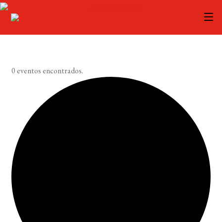
CATÁLOGO
0 eventos encontrados.
AUTORES
ACTUALIDAD
PODCAST
LA EDITORIAL
FOREIGN RIGHTS
CONTACTO
MI CUENTA