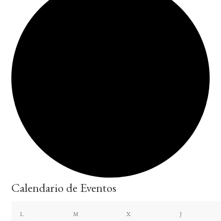
Calendario de Eventos
lunes
martes
miércoles
jueves
L
M
X
J