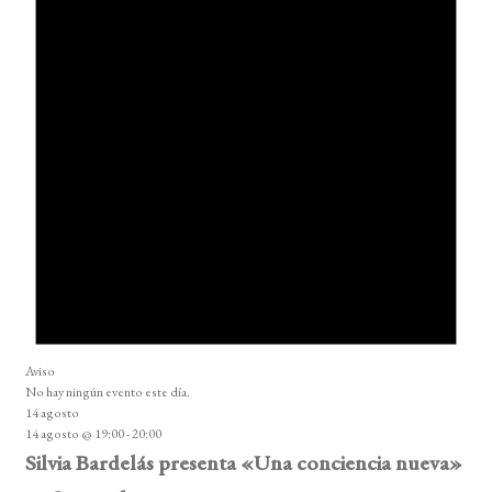
Aviso
No hay ningún evento este día.
14 agosto
14 agosto @ 19:00
-
20:00
Silvia Bardelás presenta «Una conciencia nueva»